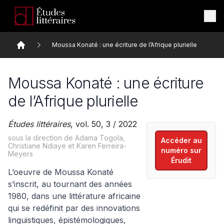
Moussa Konaté : une écriture de l’Afrique plurielle
Accueil
Moussa Konaté : une écriture
de l’Afrique plurielle
Études littéraires
, vol. 50, 3 / 2022
sous la direction de Adama Togola,
Accéder au
Christiane Ndiaye et Karen Ferreira-
numéro sur
Meyers
Érudit
L’oeuvre de Moussa Konaté
s’inscrit, au tournant des années
1980, dans une littérature africaine
qui se redéfinit par des innovations
linguistiques, épistémologiques,