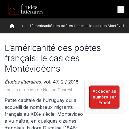
L’américanité des poètes français: le cas des Montévidée
Accueil
L’américanité des poètes
français: le cas des
Montévidéens
Études littéraires
, vol. 47, 2 / 2018
sous la direction de Nelson Charest
Accéder au
numéro sur
Petite capitale de l’Uruguay qui a
Érudit
accueilli de nombreux migrants
français au XIXe siècle, Montevideo
a vu naître, en quelques dizaines
d’années, Isidore Ducasse (1846-